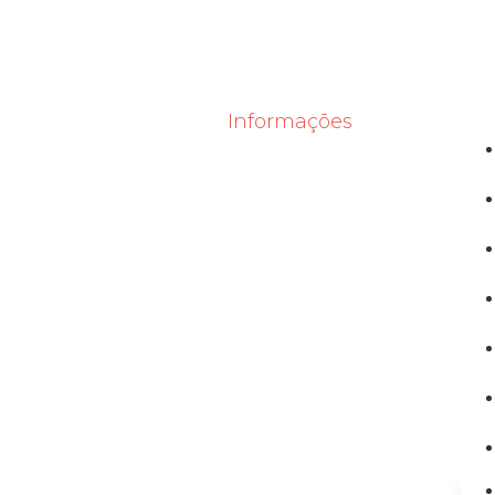
Informações
O2 Corporate & Offices
Av Jose Silva de Azevedo nº
200, Bloco 4/ Sala 104
Barra da Tijuca - RJ
(21) 99855-3625
(21) 96410-7191
comercial@zenanegocios.com.br