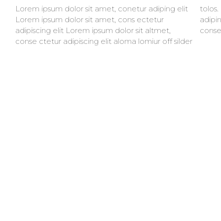
Lorem ipsum dolor sit amet, conetur adiping elit
tolos. Lorem ipsum dolor sitlor amet, conetur
Lorem ipsum dolor sit amet, cons ectetur
adiping elit Lorem ipsum dolor sit amet,
adipiscing elit Lorem ipsum dolor sit altmet,
consec
conse ctetur adipiscing elit aloma lomiur off silder